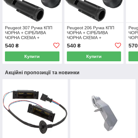
Peugeot 307 Ручка КПП
Peugeot 206 Ручка КПП
Peug
ЧОРНА + СІРБЛИВА
ЧОРНА + СІРБЛИВА
ЧОР
ЧОРНА СХЕМА +
ЧОРНА СХЕМА +
ЧОР
перехідник важеля КПП /
перехідник важеля КПП /
пере
540
540
570
₴
₴
перехідник 2 шт
перехідник 2 шт
пере
КОМПЛЕКТ
КОМПЛЕКТ
КОМ
Купити
Купити
Акційні пропозиції та новинки