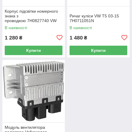
Корпус підсвітки номерного
знака з
Ричаг куліси VW T5 03-15
проводкою 7H0827740 VW
7H0711051N
Caddy III (2K) 2004-2015
В наявності
В наявності
/ Caddy IV (SA) 2016-
1 280
1 480
₴
₴
Купити
Купити
Модуль вентилятора
радіатора Volkswagen