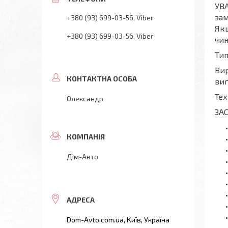
УВА
зам
+380 (93) 699-03-56
Viber
Якщ
+380 (93) 699-03-56
Viber
чин
Тип
Вир
виг
Тех
Олександр
ЗА
Дім-Авто
Dom-Avto.com.ua, Київ, Україна