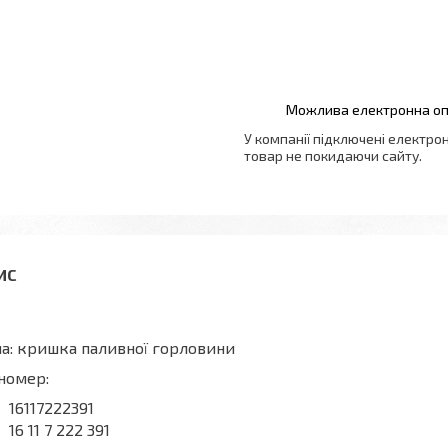
У компанії підключені електро
товар не покидаючи сайту.
а: кришка паливної горловини
номер:
16117222391
16 11 7 222 391