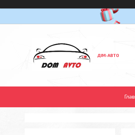
ДІМ-АВТО
Гла