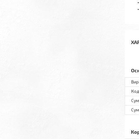
ХА
Ос
Вир
Код
Сум
Сум
Ко