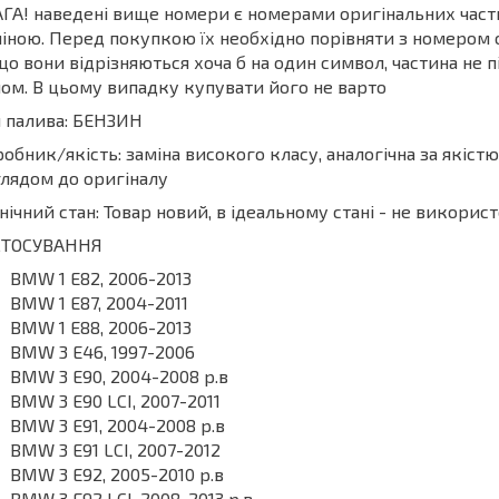
ГА! наведені вище номери є номерами оригінальних частин
іною. Перед покупкою їх необхідно порівняти з номером о
о вони відрізняються хоча б на один символ, частина не
ом. В цьому випадку купувати його не варто
 палива: БЕНЗИН
обник/якість: заміна високого класу, аналогічна за якіст
лядом до оригіналу
нічний стан: Товар новий, в ідеальному стані - не викори
СТОСУВАННЯ
BMW 1 E82, 2006-2013
BMW 1 E87, 2004-2011
BMW 1 E88, 2006-2013
BMW 3 E46, 1997-2006
BMW 3 E90, 2004-2008 р.в
BMW 3 E90 LCI, 2007-2011
BMW 3 E91, 2004-2008 р.в
BMW 3 E91 LCI, 2007-2012
BMW 3 E92, 2005-2010 р.в
BMW 3 E92 LCI, 2008-2013 р.в