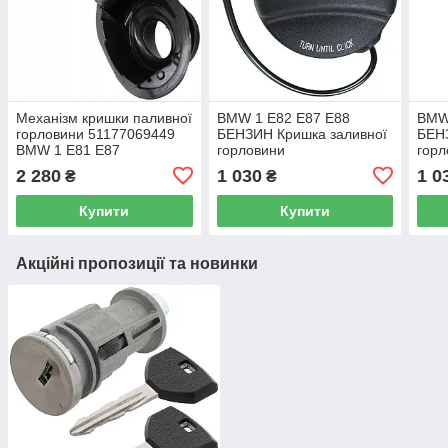
Механізм кришки паливної
BMW 1 E82 E87 E88
BMW
горловини 51177069449
БЕНЗИН Кришка заливної
БЕН
BMW 1 E81 E87
горловини
горл
2 280
1 030
1 0
₴
₴
Купити
Купити
Акційні пропозиції та новинки