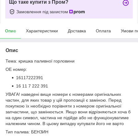
Що таке купити з Пром?
Замовлення під захистом
Опис
Характеристики
Доставка
Оплата
Умови п
Опис
Тема: кришка паливної горловини
OE номер:
16117222391
16 11 7 222 391
УВАГА! наведені вище номери є номерами оригінальних
частин, для яких товар у цій пропозиції є заміною. Перед
покупкою їх необхідно порівняти з номером оригінальної
запчастини, що замінюється. Якщо вони відрізняються хоча б
на один символ, частина не підійде або не функціонуватиме
належним чином. В цьому випадку купувати його не варто
Тип палива: БЕНЗИН