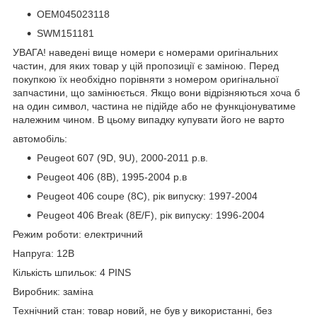
OEM045023118
SWM151181
УВАГА! наведені вище номери є номерами оригінальних
частин, для яких товар у цій пропозиції є заміною. Перед
покупкою їх необхідно порівняти з номером оригінальної
запчастини, що замінюється. Якщо вони відрізняються хоча б
на один символ, частина не підійде або не функціонуватиме
належним чином. В цьому випадку купувати його не варто
автомобіль:
Peugeot 607 (9D, 9U), 2000-2011 р.в.
Peugeot 406 (8B), 1995-2004 р.в
Peugeot 406 coupe (8C), рік випуску: 1997-2004
Peugeot 406 Break (8E/F), рік випуску: 1996-2004
Режим роботи: електричний
Напруга: 12В
Кількість шпильок: 4 PINS
Виробник: заміна
Технічний стан: товар новий, не був у використанні, без