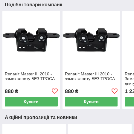
Подібні товари компанії
Renault Master III 2010 -
Renault Master III 2010 -
Renau
замок капоту БЕЗ ТРОСА
замок капоту БЕЗ ТРОСА
Замо
двиг
880
880
1 2
₴
₴
Купити
Купити
Акційні пропозиції та новинки