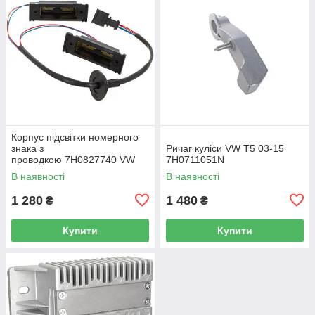
Корпус підсвітки номерного
знака з
Ричаг куліси VW T5 03-15
проводкою 7H0827740 VW
7H0711051N
Caddy III (2K) 2004-2015
В наявності
В наявності
/ Caddy IV (SA) 2016-
1 280
1 480
₴
₴
Купити
Купити