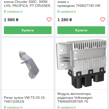
ключи Chrysler 300C, 300M
знака з
LHS, PACIFICA, PT CRUISER,
проводкою 7H0827740 VW
SEBRING 5003843AB
Caddy III (2K) 2004-2015
В наявності
В наявності
/ Caddy IV (SA) 2016-
1 980
1 280
₴
₴
Купити
Купити
Модуль вентилятора
Ричаг куліси VW T5 03-15
радіатора Volkswagen
7H0711051N
TRANSPORTER T5
Фургон 03-15 7H0919506D
В наявності
В наявності