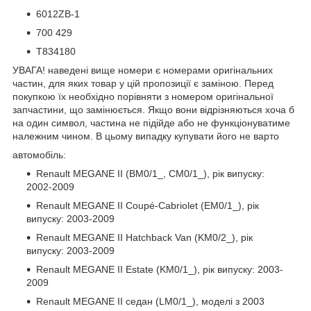
6012ZB-1
700 429
T834180
УВАГА! наведені вище номери є номерами оригінальних
частин, для яких товар у цій пропозиції є заміною. Перед
покупкою їх необхідно порівняти з номером оригінальної
запчастини, що замінюється. Якщо вони відрізняються хоча б
на один символ, частина не підійде або не функціонуватиме
належним чином. В цьому випадку купувати його не варто
автомобіль:
Renault MEGANE II (BM0/1_, CM0/1_), рік випуску:
2002-2009
Renault MEGANE II Coupé-Cabriolet (EM0/1_), рік
випуску: 2003-2009
Renault MEGANE II Hatchback Van (KM0/2_), рік
випуску: 2003-2009
Renault MEGANE II Estate (KM0/1_), рік випуску: 2003-
2009
Renault MEGANE II седан (LM0/1_), моделі з 2003