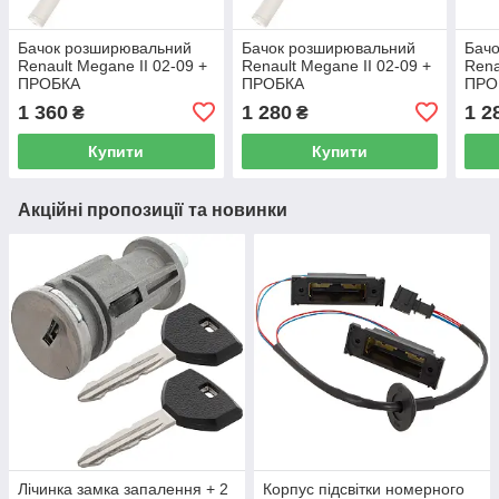
Бачок розширювальний
Бачок розширювальний
Бач
Renault Megane II 02-09 +
Renault Megane II 02-09 +
Rena
ПРОБКА
ПРОБКА
ПРО
1 360
1 280
1 2
₴
₴
Купити
Купити
Акційні пропозиції та новинки
Лічинка замка запалення + 2
Корпус підсвітки номерного