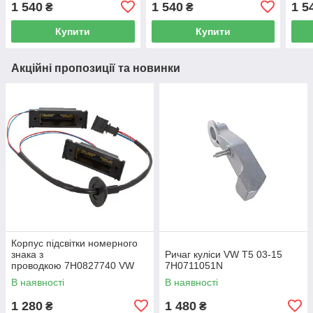
1 540
1 540
1 5
₴
₴
Купити
Купити
Акційні пропозиції та новинки
Корпус підсвітки номерного
знака з
Ричаг куліси VW T5 03-15
проводкою 7H0827740 VW
7H0711051N
Caddy III (2K) 2004-2015
В наявності
В наявності
/ Caddy IV (SA) 2016-
1 280
1 480
₴
₴