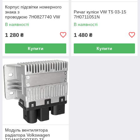
Корпус підсвітки номерного
знака з
Ричаг куліси VW T5 03-15
проводкою 7H0827740 VW
7H0711051N
Caddy III (2K) 2004-2015
В наявності
В наявності
/ Caddy IV (SA) 2016-
1 280
1 480
₴
₴
Купити
Купити
Модуль вентилятора
радіатора Volkswagen
TRANSPORTER T5