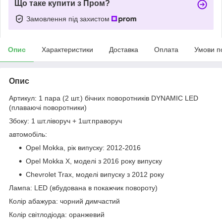
Що таке купити з Пром?
Замовлення під захистом
Опис
Характеристики
Доставка
Оплата
Умови п
Опис
Артикул: 1 пара (2 шт.) бічних поворотників DYNAMIC LED
(плаваючі поворотники)
Збоку: 1 шт.ліворуч + 1шт.праворуч
автомобіль:
Opel Mokka, рік випуску: 2012-2016
Opel Mokka X, моделі з 2016 року випуску
Chevrolet Trax, моделі випуску з 2012 року
Лампа: LED (вбудована в покажчик повороту)
Колір абажура: чорний димчастий
Колір світлодіода: оранжевий