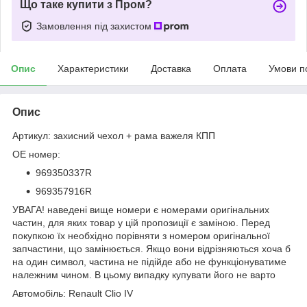
Що таке купити з Пром?
Замовлення під захистом
Опис
Характеристики
Доставка
Оплата
Умови п
Опис
Артикул: захисний чехол + рама важеля КПП
OE номер:
969350337R
969357916R
УВАГА! наведені вище номери є номерами оригінальних
частин, для яких товар у цій пропозиції є заміною. Перед
покупкою їх необхідно порівняти з номером оригінальної
запчастини, що замінюється. Якщо вони відрізняються хоча б
на один символ, частина не підійде або не функціонуватиме
належним чином. В цьому випадку купувати його не варто
Автомобіль: Renault Clio IV