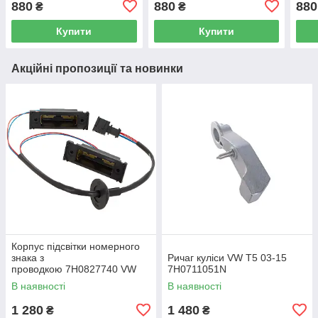
880
880
880
₴
₴
Купити
Купити
Акційні пропозиції та новинки
Корпус підсвітки номерного
знака з
Ричаг куліси VW T5 03-15
проводкою 7H0827740 VW
7H0711051N
Caddy III (2K) 2004-2015
В наявності
В наявності
/ Caddy IV (SA) 2016-
1 280
1 480
₴
₴