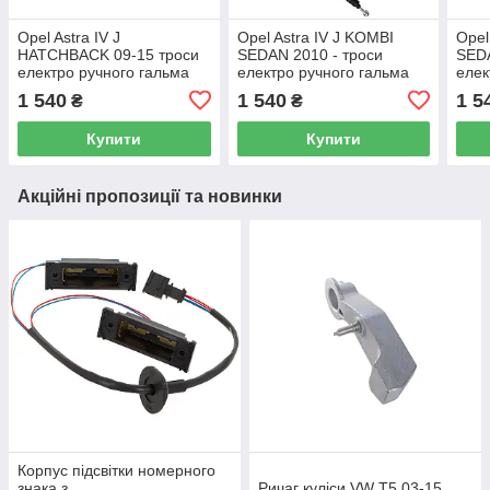
Opel Astra IV J
Opel Astra IV J KOMBI
Opel
HATCHBACK 09-15 троси
SEDAN 2010 - троси
SEDA
електро ручного гальма
електро ручного гальма
елек
лівий + правий 2шт KPL
лівий + правий 2 шт KPL
ліви
1 540
1 540
1 5
₴
₴
Купити
Купити
Акційні пропозиції та новинки
Корпус підсвітки номерного
знака з
Ричаг куліси VW T5 03-15