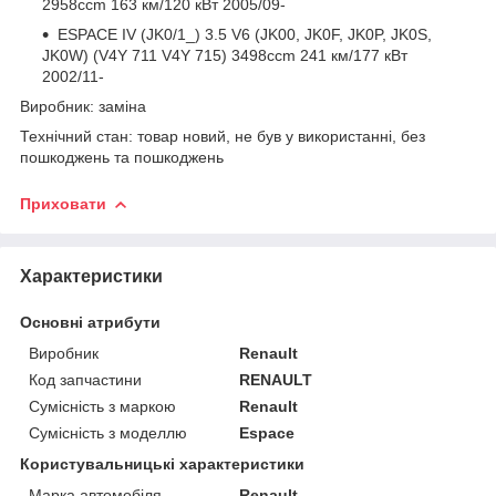
2958ccm 163 км/120 кВт 2005/09-
ESPACE IV (JK0/1_) 3.5 V6 (JK00, JK0F, JK0P, JK0S,
JK0W) (V4Y 711 V4Y 715) 3498ccm 241 км/177 кВт
2002/11-
Виробник: заміна
Технічний стан: товар новий, не був у використанні, без
пошкоджень та пошкоджень
Приховати
Характеристики
Основні атрибути
Виробник
Renault
Код запчастини
RENAULT
Сумісність з маркою
Renault
Сумісність з моделлю
Espace
Користувальницькі характеристики
Марка автомобіля
Renault