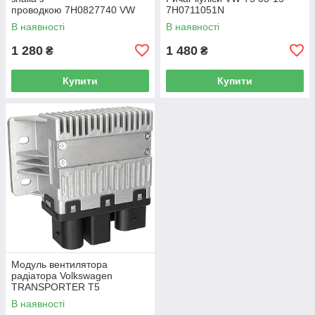
проводкою 7H0827740 VW
7H0711051N
Caddy III (2K) 2004-2015
В наявності
В наявності
/ Caddy IV (SA) 2016-
1 280
1 480
₴
₴
Купити
Купити
Модуль вентилятора
радіатора Volkswagen
TRANSPORTER T5
Фургон 03-15 7H0919506D
В наявності