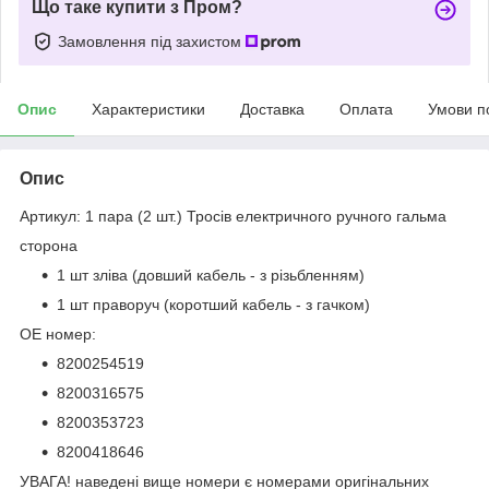
Що таке купити з Пром?
Замовлення під захистом
Опис
Характеристики
Доставка
Оплата
Умови п
Опис
Артикул: 1 пара (2 шт.) Тросів електричного ручного гальма
сторона
1 шт зліва (довший кабель - з різьбленням)
1 шт праворуч (коротший кабель - з гачком)
OE номер:
8200254519
8200316575
8200353723
8200418646
УВАГА! наведені вище номери є номерами оригінальних