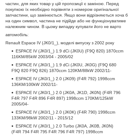
частин, для яких товар у цій пропозиції є заміною. Перед
покупкою їх необхідно порівняти з номером оригінальної
запчастини, що замінюється. Якщо вони відрізняються хоча б
на один символ, частина не підійде або не функціонуватиме
належним чином. В цьому випадку купувати його не варто
автомобіль:
Renault Espace IV (JK0/1_), моделі випуску з 2002 року
ESPACE IV (JK0/1_) 1.9 dCi (JK0U) (F9Q 820) 1870ccm
116KM/85kW 2003/04 - 2005/02
ESPACE IV (JK0/1_) 1.9 dCi (JK0U, JK0G) (F9Q 680
F9Q 820 F9Q 826) 1870ccm 120KM/88kW 2002/11-
ESPACE IV (JK0/1_) 2.0 (JK09) (F4R 792) 1998ccm
136KM/100kW 2002/11-
ESPACE IV (JK0/1_) 2.0 (JK0A, JK1D, JK0N) (F4R 796
F4R 797 F4R 896 F4R 897) 1998ccm 170KM/125kW
2005/04-
ESPACE IV (JK0/1_) 2.0 (JK0K) (F4R 790) 1998ccm
133KM/98kW 2002/11 - 2015/12
ESPACE IV (JK0/1_) 2.0 Turbo (JK0A, JK0B, JK0N)
(F4R 794 F4R 795 F4R 796 F4R 797) 1998ccm