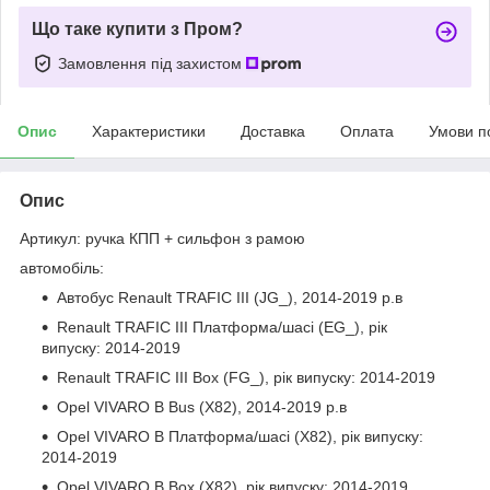
Що таке купити з Пром?
Замовлення під захистом
Опис
Характеристики
Доставка
Оплата
Умови п
Опис
Артикул: ручка КПП + сильфон з рамою
автомобіль:
Автобус Renault TRAFIC III (JG_), 2014-2019 р.в
Renault TRAFIC III Платформа/шасі (EG_), рік
випуску: 2014-2019
Renault TRAFIC III Box (FG_), рік випуску: 2014-2019
Opel VIVARO B Bus (X82), 2014-2019 р.в
Opel VIVARO B Платформа/шасі (X82), рік випуску:
2014-2019
Opel VIVARO B Box (X82), рік випуску: 2014-2019