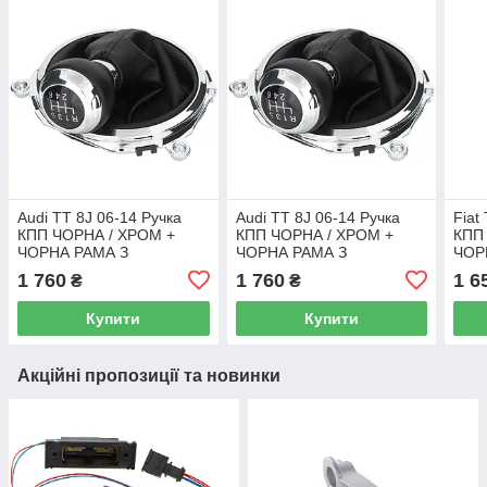
Audi TT 8J 06-14 Ручка
Audi TT 8J 06-14 Ручка
Fiat
КПП ЧОРНА / ХРОМ +
КПП ЧОРНА / ХРОМ +
КПП
ЧОРНА РАМА З
ЧОРНА РАМА З
ЧОР
ХРОМОВОЮ РАМОЮ 6
ХРОМОВОЮ РАМОЮ 6
ХРО
1 760
1 760
1 6
₴
₴
СК.
СК.
ПЕР
Купити
Купити
Акційні пропозиції та новинки