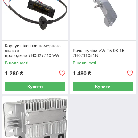
Корпус підсвітки номерного
знака з
Ричаг куліси VW T5 03-15
проводкою 7H0827740 VW
7H0711051N
Caddy III (2K) 2004-2015
В наявності
В наявності
/ Caddy IV (SA) 2016-
1 280
1 480
₴
₴
Купити
Купити