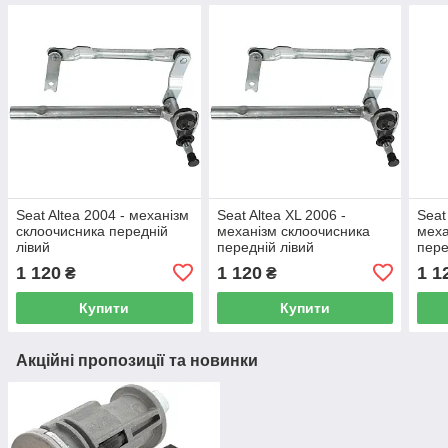
Seat Altea 2004 - механізм
Seat Altea XL 2006 -
Seat
склоочисника передній
механізм склоочисника
меха
лівий
передній лівий
пере
1 120
1 120
1 1
₴
₴
Купити
Купити
Акційні пропозиції та новинки