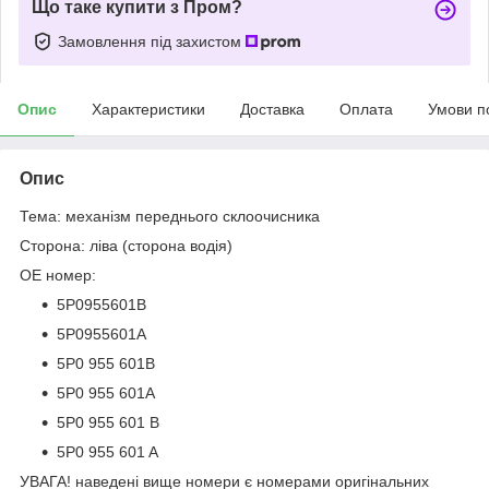
Що таке купити з Пром?
Замовлення під захистом
Опис
Характеристики
Доставка
Оплата
Умови п
Опис
Тема: механізм переднього склоочисника
Сторона: ліва (сторона водія)
OE номер:
5P0955601B
5P0955601A
5P0 955 601B
5P0 955 601A
5P0 955 601 B
5P0 955 601 A
УВАГА! наведені вище номери є номерами оригінальних