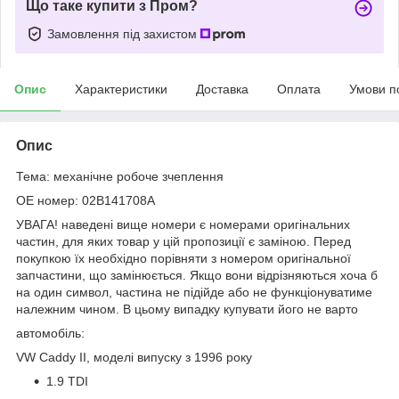
Що таке купити з Пром?
Замовлення під захистом
Опис
Характеристики
Доставка
Оплата
Умови п
Опис
Тема: механічне робоче зчеплення
OE номер: 02B141708A
УВАГА! наведені вище номери є номерами оригінальних
частин, для яких товар у цій пропозиції є заміною. Перед
покупкою їх необхідно порівняти з номером оригінальної
запчастини, що замінюється. Якщо вони відрізняються хоча б
на один символ, частина не підійде або не функціонуватиме
належним чином. В цьому випадку купувати його не варто
автомобіль:
VW Caddy II, моделі випуску з 1996 року
1.9 TDI