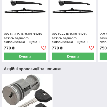
VW Golf IV KOMBI 99-06
VW Bora KOMBI 99-05
VW G
важіль заднього
важіль заднього
важі
склоочисника + щітка +
склоочисника + щітка +
скло
форсунка омивача
форсунка омивача
фор
770
770
750
₴
₴
заднього скла 2шт KPL
заднього скла 2шт KPL
задн
Купити
Купити
Акційні пропозиції та новинки