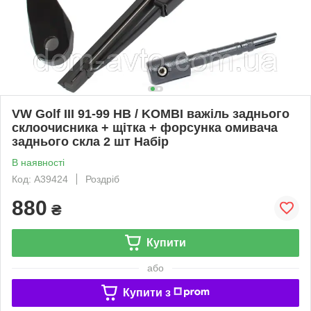
VW Golf III 91-99 HB / KOMBI важіль заднього
склоочисника + щітка + форсунка омивача
заднього скла 2 шт Набір
В наявності
Код: A39424
Роздріб
880
₴
Купити
або
Купити з