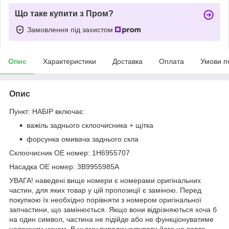
Що таке купити з Пром?
Замовлення під захистом
Опис
Характеристики
Доставка
Оплата
Умови п
Опис
Пункт: НАБІР включає:
важіль заднього склоочисника + щітка
форсунка омивача заднього скла
Склоочисник OE номер: 1H6955707
Насадка OE номер: 3B9955985A
УВАГА! наведені вище номери є номерами оригінальних
частин, для яких товар у цій пропозиції є заміною. Перед
покупкою їх необхідно порівняти з номером оригінальної
запчастини, що замінюється. Якщо вони відрізняються хоча б
на один символ, частина не підійде або не функціонуватиме
належним чином. В цьому випадку купувати його не варто