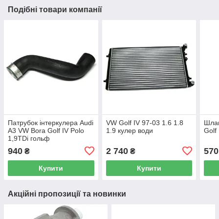
Подібні товари компанії
Патрубок інтеркулера Audi
VW Golf IV 97-03 1.6 1.8
Шлан
A3 VW Bora Golf IV Polo
1.9 кулер води
Golf
1,9TDi гольф
940
2 740
570
₴
₴
Купити
Купити
Акційні пропозиції та новинки