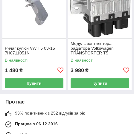
Модуль вентилятора
Ричаг куліси VW T5 03-15
радіатора Volkswagen
7H0711051N
TRANSPORTER T5
Фургон 03-15 7H0919506D
В наявності
В наявності
1 480
3 980
₴
₴
Купити
Купити
Про нас
93% позитивних з 252 відгуків за рік
Працює з 06.12.2016