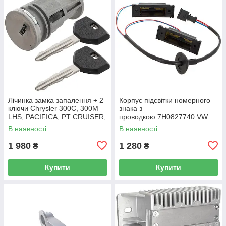
Лічинка замка запалення + 2
Корпус підсвітки номерного
ключи Chrysler 300C, 300M
знака з
LHS, PACIFICA, PT CRUISER,
проводкою 7H0827740 VW
SEBRING 5003843AB
Caddy III (2K) 2004-2015
В наявності
В наявності
/ Caddy IV (SA) 2016-
1 980
1 280
₴
₴
Купити
Купити