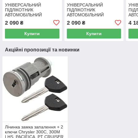
УНІВЕРСАЛЬНИЙ
УНІВЕРСАЛЬНИЙ
УНІ
ПІДЛІКОТНИК
ПІДЛІКОТНИК
ПІД
АВТОМОБІЛЬНИЙ
АВТОМОБІЛЬНИЙ
АВТ
кріпиться до спинки
кріпиться до спинки
кріп
2 090
2 090
4 1
₴
₴
ПАСАЖИРСЬКОГО
ПАСАЖИРСЬКОГО
пра
сидіння лівий +
сидіння лівий +
ПАС
Купити
Купити
монтажний комплект 2 шт.
монтажний комплект 2 шт.
сиді
Акційні пропозиції та новинки
Лічинка замка запалення + 2
ключи Chrysler 300C, 300M
LHS, PACIFICA, PT CRUISER,