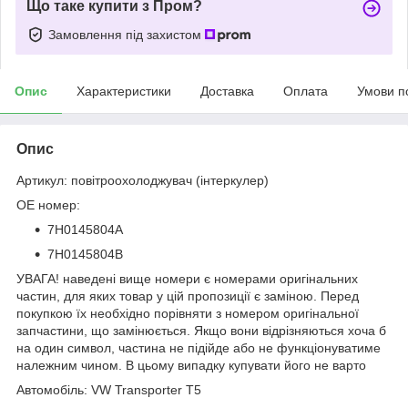
Що таке купити з Пром?
Замовлення під захистом
Опис
Характеристики
Доставка
Оплата
Умови п
Опис
Артикул: повітроохолоджувач (інтеркулер)
OE номер:
7H0145804A
7H0145804B
УВАГА! наведені вище номери є номерами оригінальних
частин, для яких товар у цій пропозиції є заміною. Перед
покупкою їх необхідно порівняти з номером оригінальної
запчастини, що замінюється. Якщо вони відрізняються хоча б
на один символ, частина не підійде або не функціонуватиме
належним чином. В цьому випадку купувати його не варто
Автомобіль: VW Transporter T5