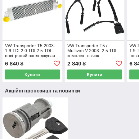
VW Transporter T5 2003-
VW Transporter T5 /
VW T
1.9 TDI 2.0 TDI 2.5 TDI
Multivan V 2003- 2.5 TDI
1.9 
повітряний охолоджувач
комплект свічок
пові
(інтеркулер)
розжарювання
(інт
6 840
2 840
6 8
₴
₴
Купити
Купити
Акційні пропозиції та новинки