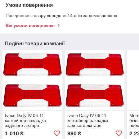
Умови повернення
Повернення товару впродовж 14 днів за домовленістю
Всі умови повернення
Подібні товари компанії
Iveco Daily IV 06-11
Iveco Daily IV 06-11
Merc
контейнер накладка
контейнер накладка
бічн
заднього ліхтаря
заднього ліхтаря
лобо
ліва+права 2шт комплект
ліва+права 2шт комплект
2шт 
1 010
990
2 2
₴
₴