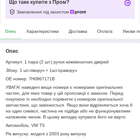
Що таке купити з Пром?
Замовлення під захистом
Опис
Характеристики
Доставка
Оплата
Умови п
Опис
Артикул: 1 пара (2 шт.) ручок міжкімнатних дверей
Збоку: 1 шт.ліворуч + 1шт.праворуч
OE номер: 7H0867171B
УВАГА! наведені вище номери є номерами оригінальних
частин, для яких товар у цій пропозиції є заміною. Перед
покупкою їх необхідно порівняти з номером оригінальної
запчастини, що замінюється. Якщо вони відрізняються хоча б
на один символ, частина не підійде або не функціонуватиме
належним чином. В цьому випадку купувати його не варто
Автомобіль: VW T5
Рік випуску: моделі з 2003 року випуску