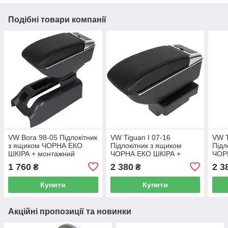
Подібні товари компанії
VW Bora 98-05 Підлокітник
VW Tiguan I 07-16
VW T
з ящиком ЧОРНА ЕКО
Підлокітник з ящиком
Підл
ШКІРА + монтажний
ЧОРНА ЕКО ШКІРА +
ЧОР
комплект
монтажний комплект
монт
1 760
2 380
2 3
₴
₴
Купити
Купити
Акційні пропозиції та новинки