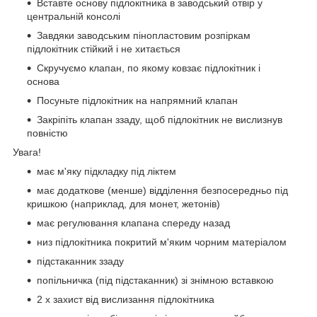
Вставте основу підлокітника в заводський отвір у
центральній консолі
Завдяки заводським пінопластовим розпіркам
підлокітник стійкий і не хитається
Скручуємо клапан, по якому ковзає підлокітник і
основа
Посуньте підлокітник на напрямний клапан
Закріпіть клапан ззаду, щоб підлокітник не вислизнув
повністю
Увага!
має м'яку підкладку під ліктем
має додаткове (менше) відділення безпосередньо під
кришкою (наприклад, для монет, жетонів)
має регулювання клапана спереду назад
низ підлокітника покритий м'яким чорним матеріалом
підстаканник ззаду
попільничка (під підстаканник) зі знімною вставкою
2 x захист від вислизання підлокітника