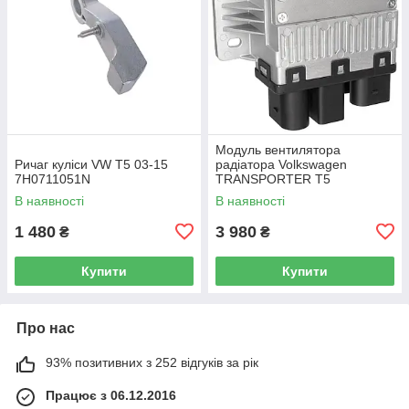
Модуль вентилятора
Ричаг куліси VW T5 03-15
радіатора Volkswagen
7H0711051N
TRANSPORTER T5
Фургон 03-15 7H0919506D
В наявності
В наявності
1 480
3 980
₴
₴
Купити
Купити
Про нас
93% позитивних з 252 відгуків за рік
Працює з 06.12.2016