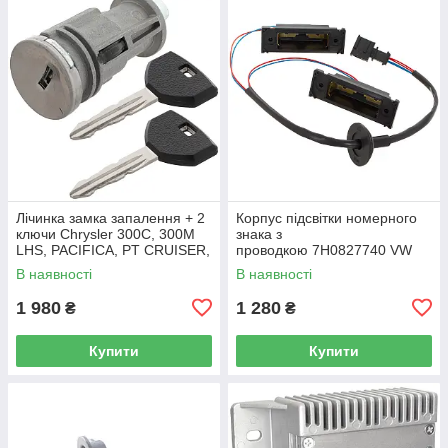
Лічинка замка запалення + 2
Корпус підсвітки номерного
ключи Chrysler 300C, 300M
знака з
LHS, PACIFICA, PT CRUISER,
проводкою 7H0827740 VW
SEBRING 5003843AB
Caddy III (2K) 2004-2015
В наявності
В наявності
/ Caddy IV (SA) 2016-
1 980
1 280
₴
₴
Купити
Купити