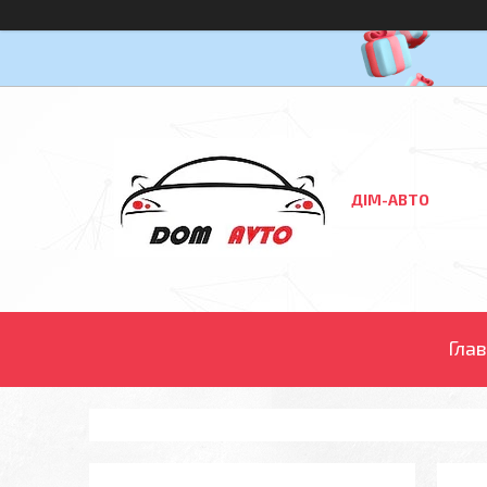
ДІМ-АВТО
Гла