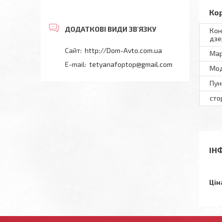
Ко
Кон
дзе
http://Dom-Avto.com.ua
Мар
tetyanafoptop@gmail.com
Мод
Пун
сто
ІН
Цін