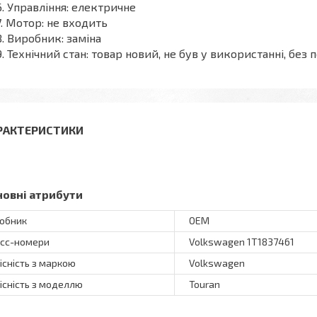
Управління: електричне
Мотор: не входить
Виробник: заміна
Технічний стан: товар новий, не був у використанні, б
РАКТЕРИСТИКИ
новні атрибути
обник
OEM
сс-номери
Volkswagen 1T1837461
існість з маркою
Volkswagen
існість з моделлю
Touran