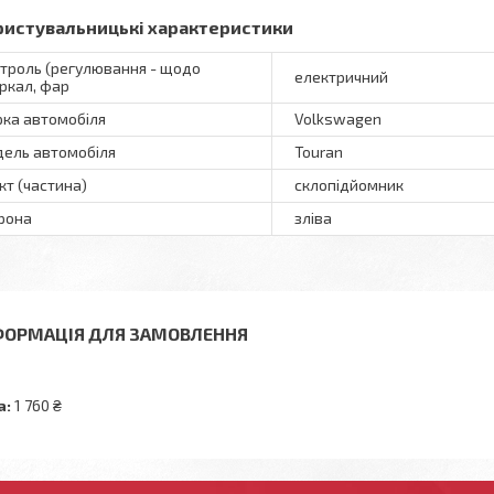
ристувальницькі характеристики
троль (регулювання - щодо
електричний
ркал, фар
ка автомобіля
Volkswagen
ель автомобіля
Touran
кт (частина)
склопідйомник
рона
зліва
ФОРМАЦІЯ ДЛЯ ЗАМОВЛЕННЯ
а:
1 760 ₴