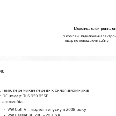
У компанії підключені електро
товар не покидаючи сайту.
Тема: перемикач передніх склопідйомників
OE номер: 7L6 959 855B
автомобіль:
VW Golf VI
, моделі випуску з 2008 року
VW Passat B6
2005-2011 р.в