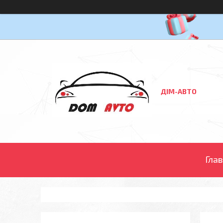
ДІМ-АВТО
Гла