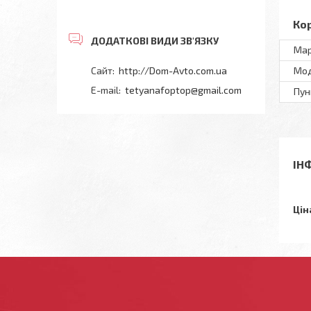
Ко
Мар
http://Dom-Avto.com.ua
Мод
tetyanafoptop@gmail.com
Пун
ІН
Цін