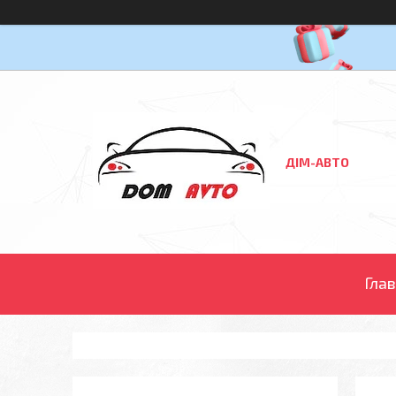
ДІМ-АВТО
Гла