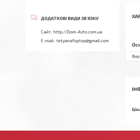
ХА
http://Dom-Avto.com.ua
tetyanafoptop@gmail.com
Ос
Вир
ІН
Цін