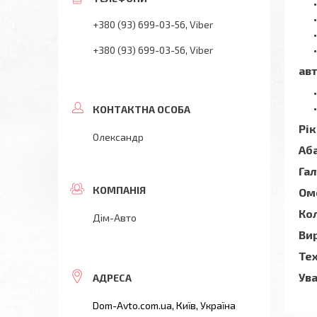
+380 (93) 699-03-56
Viber
+380 (93) 699-03-56
Viber
ав
Рік
Олександр
Аб
Гал
Ом
Кол
Дім-Авто
Ви
Тех
Ува
Dom-Avto.com.ua, Київ, Україна