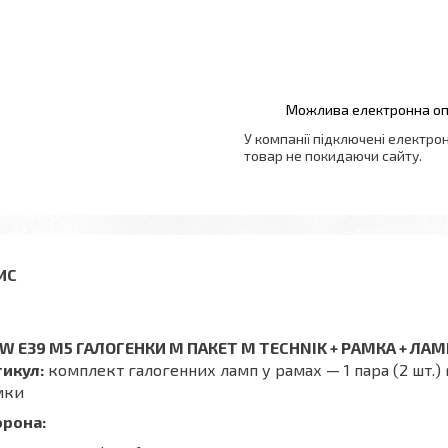
У компанії підключені електро
товар не покидаючи сайту.
W E39 M5 ГАЛОГЕНКИ M ПАКЕТ M TECHNIK + РАМКА + ЛА
тикул:
комплект галогенних ламп у рамах — 1 пара (2 шт.) га
мки
орона: