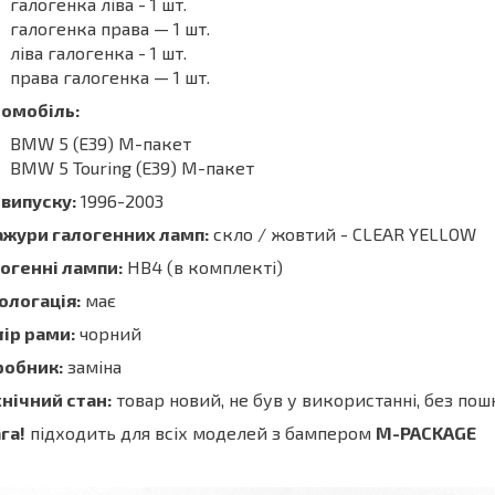
галогенка ліва - 1 шт.
галогенка права — 1 шт.
ліва галогенка - 1 шт.
права галогенка — 1 шт.
томобіль:
BMW 5 (E39) М-пакет
BMW 5 Touring (E39) М-пакет
 випуску:
1996-2003
ажури галогенних ламп:
скло / жовтий - CLEAR YELLOW
огенні лампи:
HB4 (в комплекті)
ологація:
має
ір рами:
чорний
робник:
заміна
нічний стан:
товар новий, не був у використанні, без п
га!
підходить для всіх моделей з бампером
M-PACKAGE