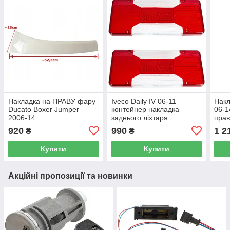
Накладка на ПРАВУ фару
Iveco Daily IV 06-11
Накл
Ducato Boxer Jumper
контейнер накладка
06-1
2006-14
заднього ліхтаря
прав
ліва+права 2шт комплект
920
990
1 2
₴
₴
Купити
Купити
Акційні пропозиції та новинки