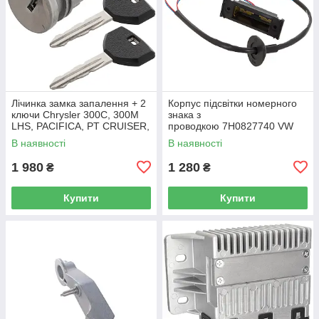
Лічинка замка запалення + 2
Корпус підсвітки номерного
ключи Chrysler 300C, 300M
знака з
LHS, PACIFICA, PT CRUISER,
проводкою 7H0827740 VW
SEBRING 5003843AB
Caddy III (2K) 2004-2015
В наявності
В наявності
/ Caddy IV (SA) 2016-
1 980
1 280
₴
₴
Купити
Купити