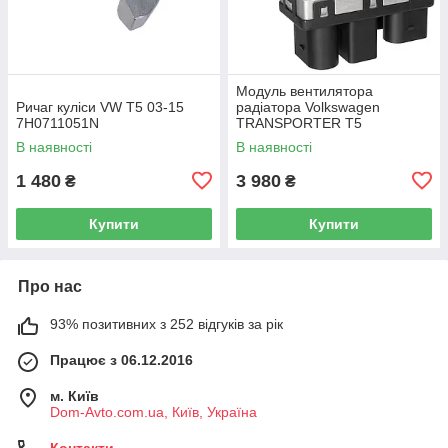
Модуль вентилятора
Ричаг куліси VW T5 03-15
радіатора Volkswagen
7H0711051N
TRANSPORTER T5
Фургон 03-15 7H0919506D
В наявності
В наявності
1 480
3 980
₴
₴
Купити
Купити
Про нас
93% позитивних з 252 відгуків за рік
Працює з 06.12.2016
м. Київ
Dom-Avto.com.ua, Київ, Україна
Контакти