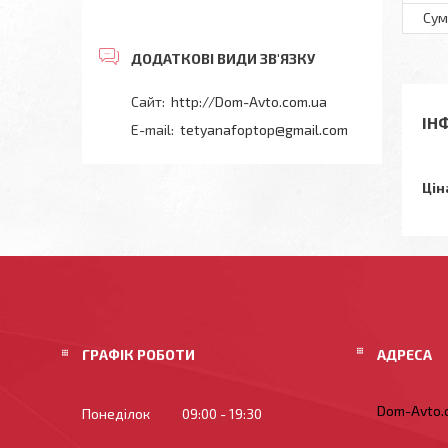
Сум
http://Dom-Avto.com.ua
ІН
tetyanafoptop@gmail.com
Цін
ГРАФІК РОБОТИ
Dom-Avto.c
Понеділок
09:00
19:30