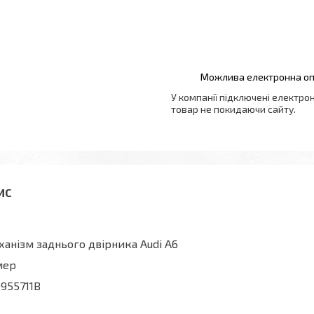
У компанії підключені електро
товар не покидаючи сайту.
анізм заднього двірника Audi A6
мер
955711B