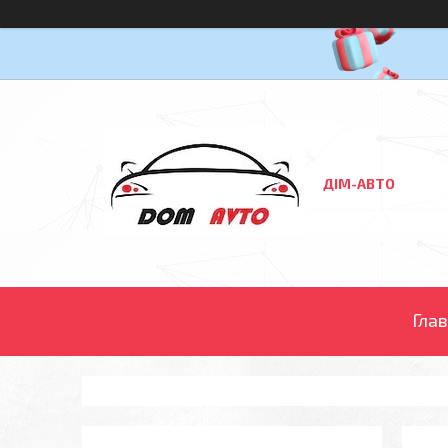
ДІМ-АВТО
Гла