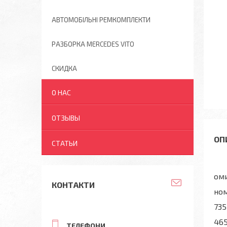
АВТОМОБІЛЬНІ РЕМКОМПЛЕКТИ
РАЗБОРКА MERCEDES VITO
СКИДКА
О НАС
ОТЗЫВЫ
СТАТЬИ
оми
КОНТАКТИ
но
735
46