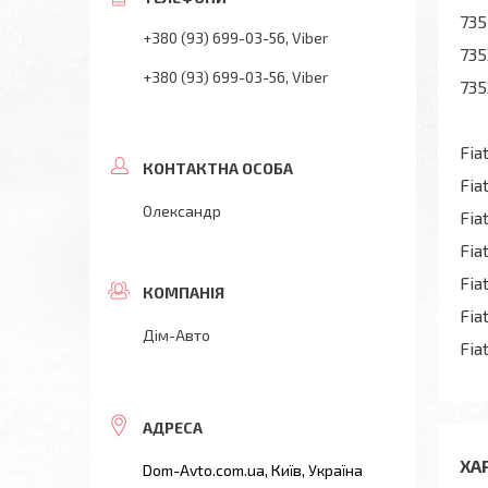
73
+380 (93) 699-03-56
Viber
735
+380 (93) 699-03-56
Viber
735
Fia
Fia
Олександр
Fia
Fia
Fia
Fia
Дім-Авто
Fia
ХА
Dom-Avto.com.ua, Київ, Україна