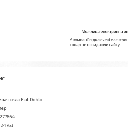
У компанії підключені електро
товар не покидаючи сайту.
вач скла Fiat Doblo
мер
277664
524763