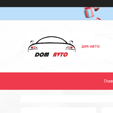
ДІМ-АВТО
Гла