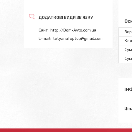
Ос
http://Dom-Avto.com.ua
Вир
tetyanafoptop@gmail.com
Код
Сум
Сум
ІН
Цін