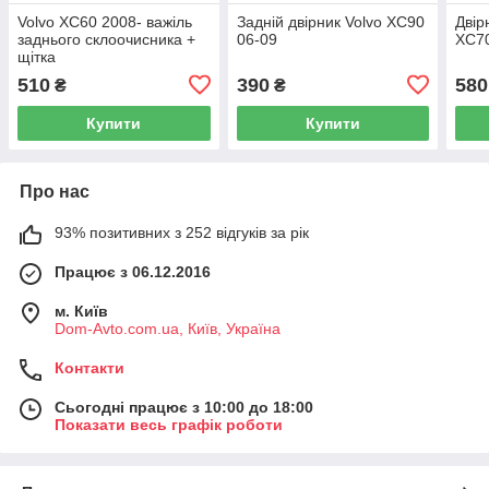
Volvo XC60 2008- важіль
Задній двірник Volvo XC90
Двір
заднього склоочисника +
06-09
XC70
щітка
510
390
580
₴
₴
Купити
Купити
Про нас
93% позитивних з 252 відгуків за рік
Працює з 06.12.2016
м. Київ
Dom-Avto.com.ua, Київ, Україна
Контакти
Сьогодні працює з 10:00 до 18:00
Показати весь графік роботи