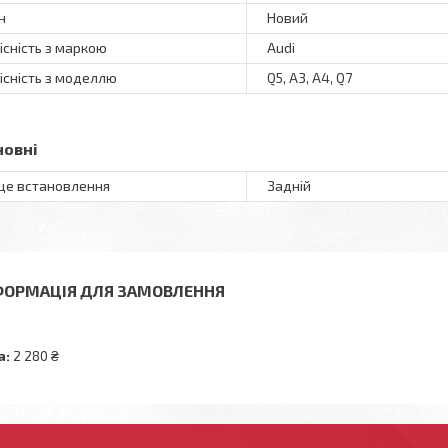
н
Новий
існість з маркою
Audi
існість з моделлю
Q5, A3, A4, Q7
новні
це встановлення
Задній
ФОРМАЦІЯ ДЛЯ ЗАМОВЛЕННЯ
а:
2 280 ₴