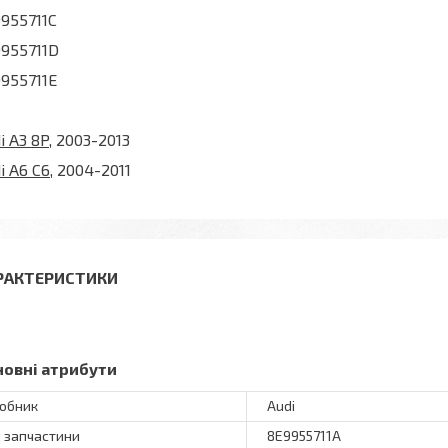
955711C
955711D
955711E
i A3 8P
, 2003-2013
i A6 C6
, 2004-2011
РАКТЕРИСТИКИ
новні атрибути
обник
Audi
 запчастини
8E9955711A