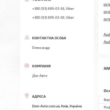
8E9
+380 (93) 699-03-56
Viber
8E9
+380 (93) 699-03-56
Viber
8E9
Aud
Aud
Олександр
ХА
Дім-Авто
Ос
Вир
Dom-Avto.com.ua, Київ, Україна
Код