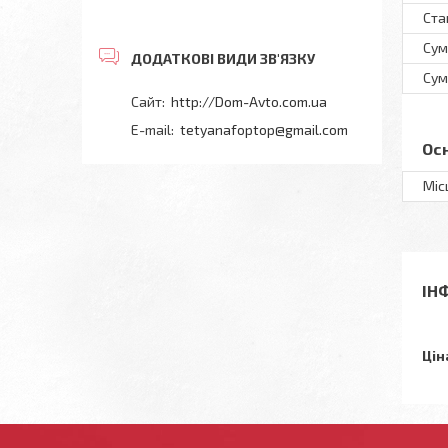
Ста
Сум
Сум
http://Dom-Avto.com.ua
tetyanafoptop@gmail.com
Ос
Міс
ІН
Цін