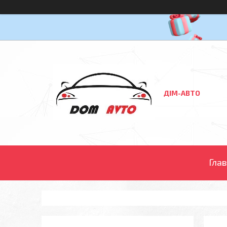
ДІМ-АВТО
Гла