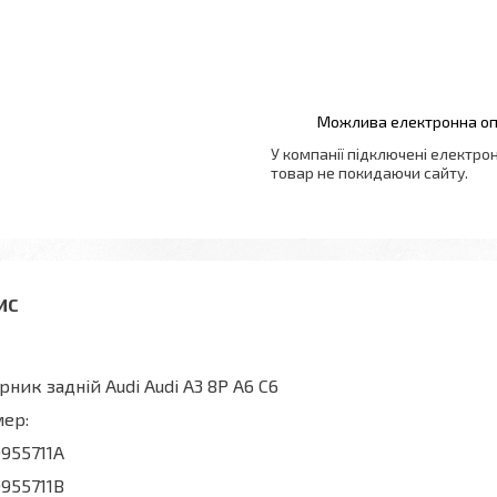
У компанії підключені електро
товар не покидаючи сайту.
рник задній Audi Audi A3 8P A6 C6
ер:
955711A
955711B