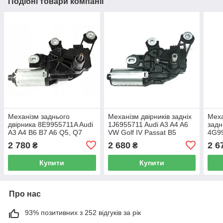
Подібні товари компанії
Механізм заднього
Механізм двірників задніх
Меха
двірника 8E9955711A Audi
1J6955711 Audi A3 A4 A6
задн
A3 A4 B6 B7 A6 Q5, Q7
VW Golf IV Passat B5
4G99
C7 A
2 780
2 680
2 6
₴
₴
Купити
Купити
Про нас
93% позитивних з 252 відгуків за рік