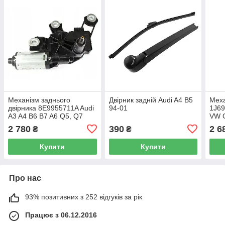
Механізм заднього
Двірник задній Audi A4 B5
Меха
двірника 8E9955711A Audi
94-01
1J69
A3 A4 B6 B7 A6 Q5, Q7
VW G
2 780
390
2 6
₴
₴
Купити
Купити
Про нас
93% позитивних з 252 відгуків за рік
Працює з 06.12.2016