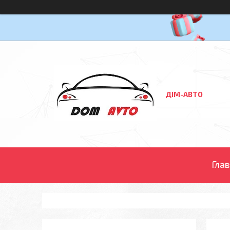
ДІМ-АВТО
Гла