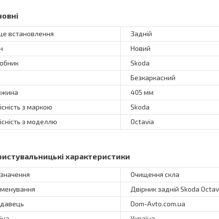
новні
це встановлення
Задній
н
Новий
обник
Skoda
Безкаркасний
вжина
405 мм
існість з маркою
Skoda
існість з моделлю
Octavia
ристувальницькі характеристики
значення
Очищення скла
менування
Двірник задній Skoda Octavi
давець
Dom-Avto.com.ua
їна
Україна