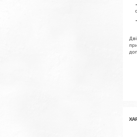
Дві
при
доп
ХА