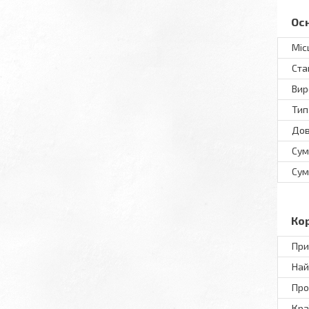
Ос
Міс
Ста
Вир
Тип
До
Сум
Сум
Ко
При
Най
Про
Кра