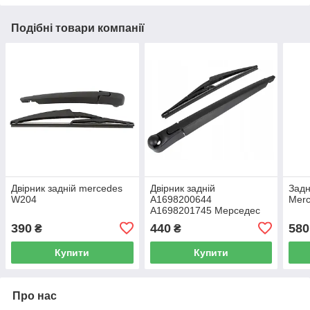
Подібні товари компанії
Двірник задній mercedes
Двірник задній
Задн
W204
A1698200644
Merc
A1698201745 Мерседес
Mercedes W169 A-Class
390
440
580
₴
₴
Купити
Купити
Про нас