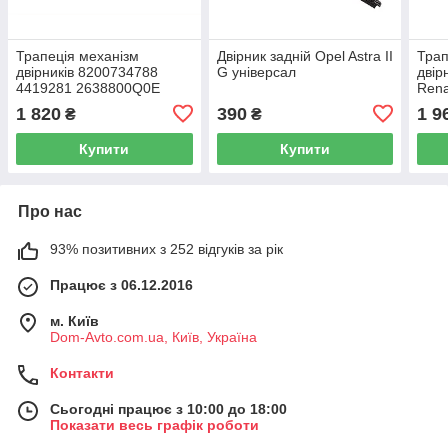
Трапеція механізм
Двірник задній Opel Astra II
Трап
двірників 8200734788
G універсал
двір
4419281 2638800Q0E
Rena
Renault Master III Opel
1 820
390
1 9
₴
₴
Movano B Nissan NV400
Купити
Купити
Про нас
93% позитивних з 252 відгуків за рік
Працює з 06.12.2016
м. Київ
Dom-Avto.com.ua, Київ, Україна
Контакти
Сьогодні працює з 10:00 до 18:00
Показати весь графік роботи