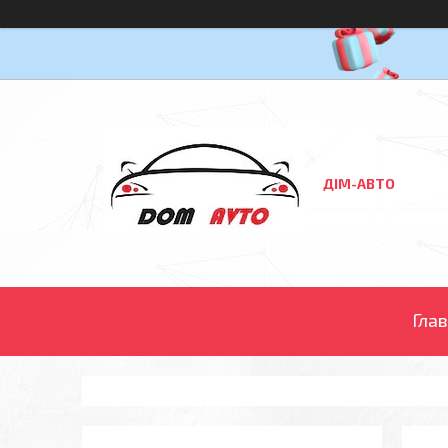
ДІМ-АВТО
Гла