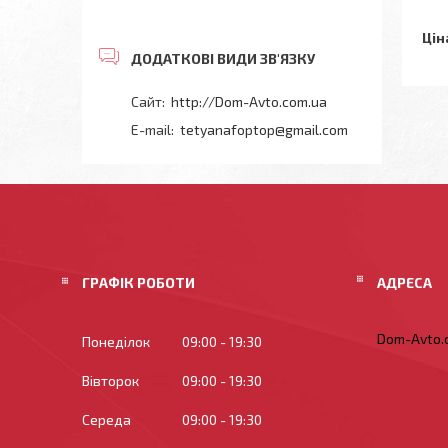
Цін
http://Dom-Avto.com.ua
tetyanafoptop@gmail.com
ГРАФІК РОБОТИ
Dom-Avto.c
Понеділок
09:00
19:30
Вівторок
09:00
19:30
Середа
09:00
19:30