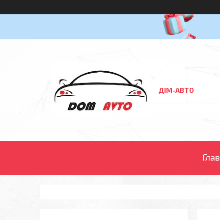
ДІМ-АВТО
Гла