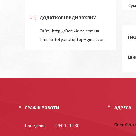
Сум
http://Dom-Avto.com.ua
ІН
tetyanafoptop@gmail.com
Цін
ГРАФІК РОБОТИ
Dom-Avto.c
Понеділок
09:00
19:30