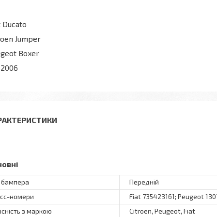
t Ducato
roen Jumper
geot Boxer
 2006
РАКТЕРИСТИКИ
новні
 бампера
Передній
сс-номери
Fiat 735423161; Peugeot 13
існість з маркою
Citroen, Peugeot, Fiat