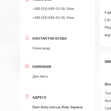
+380 (93) 699-03-56
Viber
Fia
+380 (93) 699-03-56
Viber
Cit
Peu
від
Олександр
ХА
Дім-Авто
Ос
Тип
Кро
Dom-Avto.com.ua, Київ, Україна
Сум