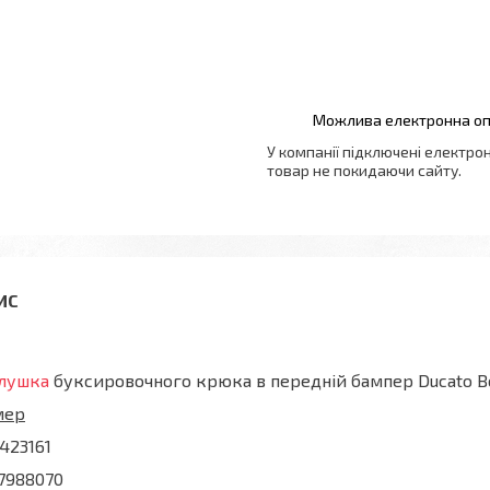
У компанії підключені електро
товар не покидаючи сайту.
глушка
буксировочного крюка в передній бампер Ducato Bo
мер
423161
7988070