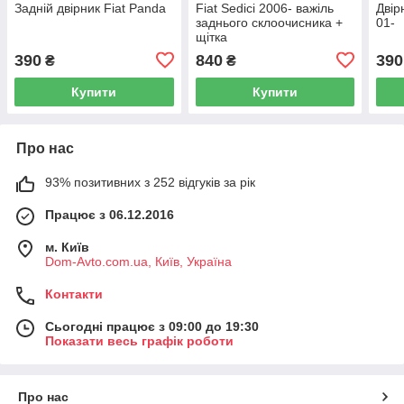
Задній двірник Fiat Panda
Fiat Sedici 2006- важіль
Двір
заднього склоочисника +
01-
щітка
390
840
390
₴
₴
Купити
Купити
Про нас
93% позитивних з 252 відгуків за рік
Працює з 06.12.2016
м. Київ
Dom-Avto.com.ua, Київ, Україна
Контакти
Сьогодні працює з 09:00 до 19:30
Показати весь графік роботи
Про нас