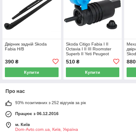
Двірник задній Skoda
Skoda Citigo Fabia I II
Меха
Fabia H/B
Octavia I II III Roomster
двір
Superb II Yeti Peugeot
Skod
4007 насос омивача
390
510
880
₴
₴
лобового скла / заднього
скла
Купити
Купити
Про нас
93% позитивних з 252 відгуків за рік
Працює з 06.12.2016
м. Київ
Dom-Avto.com.ua, Київ, Україна