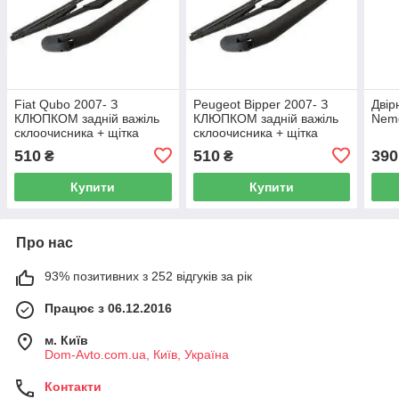
Fiat Qubo 2007- З
Peugeot Bipper 2007- З
Двір
КЛЮПКОМ задній важіль
КЛЮПКОМ задній важіль
Nemo
склоочисника + щітка
склоочисника + щітка
510
510
390
₴
₴
Купити
Купити
Про нас
93% позитивних з 252 відгуків за рік
Працює з 06.12.2016
м. Київ
Dom-Avto.com.ua, Київ, Україна
Контакти