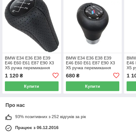
BMW E34 E36 E38 E39
BMW E34 E36 E38 E39
BMW
E46 E60 E61 E87 E90 X3
E46 E60 E61 E87 E90 X3
E46 
X5 ручка перемикання
X5 ручка перемикання
X5 р
передач ЧОРНА
передач BLACK M-PACK /
пер
1 120
680
1 1
₴
₴
ПЕРФОРОВАНА ШКІРА 6
M-POWER 6 SPEED
ПЕР
ПЕРЕДАЧ
ПЕР
Купити
Купити
Про нас
93% позитивних з 252 відгуків за рік
Працює з 06.12.2016