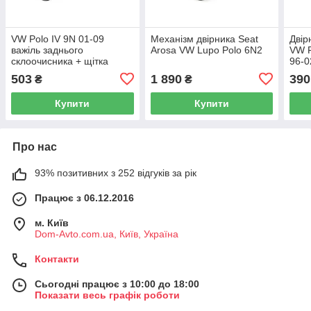
VW Polo IV 9N 01-09
Механізм двірника Seat
Двір
важіль заднього
Arosa VW Lupo Polo 6N2
VW P
склоочисника + щітка
96-0
503
1 890
390
₴
₴
Купити
Купити
Про нас
93% позитивних з 252 відгуків за рік
Працює з 06.12.2016
м. Київ
Dom-Avto.com.ua, Київ, Україна
Контакти
Сьогодні працює з 10:00 до 18:00
Показати весь графік роботи