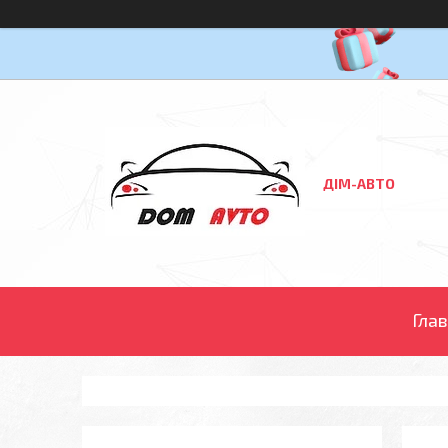
ДІМ-АВТО
Гла