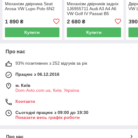
Механізм двірника Seat
Механізм двірників задніх
Двір
Arosa VW Lupo Polo 6N2
1J6955711 Audi A3 A4 A6
VW 
VW Golf IV Passat B5
1 890
2 680
390
₴
₴
Купити
Купити
Про нас
93% позитивних з 252 відгуків за рік
Працює з 06.12.2016
м. Київ
Dom-Avto.com.ua, Київ, Україна
Контакти
Сьогодні працює з 09:00 до 19:30
Показати весь графік роботи
Про нас