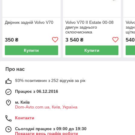
Двірник задній Volvo V70
Volvo V70 II Estate 00-08
Volv
двигун заднього
задн
склоочисника
щітк
350
3 540
540
₴
₴
Купити
Купити
Про нас
93% позитивних з 252 відгуків за рік
Працює з 06.12.2016
м. Київ
Dom-Avto.com.ua, Київ, Україна
Контакти
Сьогодні працює з 09:00 до 19:30
Показати весь графік роботи